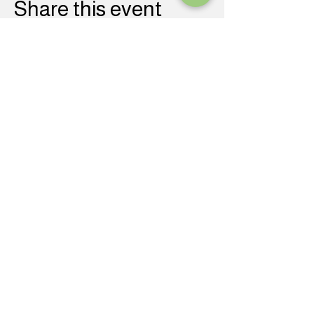
Share this event
CONTACT INFORMATION
A 1O km de Osorno,
Región de Los Lagos, Chile.