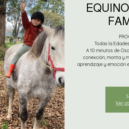
EQUINO
FAM
PROG
Todas la Edades
A 10 minutos de Oso
conexción, monta y m
aprendizaje y emoción e
S
Ver ot