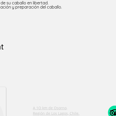
de su caballo en libertad.
ación y preparación del caballo.
nt
CONTACT
INFORMATION
A 1O km de Osorno,
Región de Los Lagos, Chile.