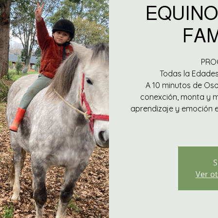
EQUINO
FAM
PROG
Todas la Edades
A 10 minutos de Oso
conexción, monta y m
aprendizaje y emoción e
S
Ver ot