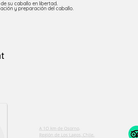
de su caballo en libertad.
ación y preparación del caballo.
nt
CONTACT
INFORMATION
A 1O km de Osorno,
Región de Los Lagos, Chile.