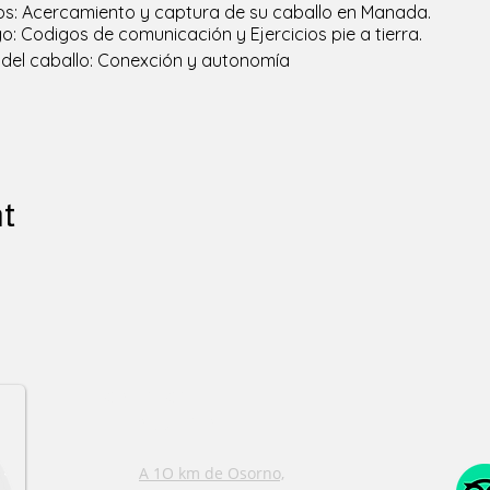
los: Acercamiento y captura de su caballo en Manada.
o: Codigos de comunicación y Ejercicios pie a tierra.
 del caballo: Conexción y autonomía
nt
CONTACT
INFORMATION
A 1O km de Osorno,