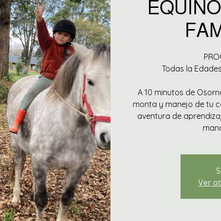
EQUINO
FAM
PROG
Todas la Edades
A 10 minutos de Osorno
monta y manejo de tu ca
aventura de aprendizaj
mana
S
Ver ot