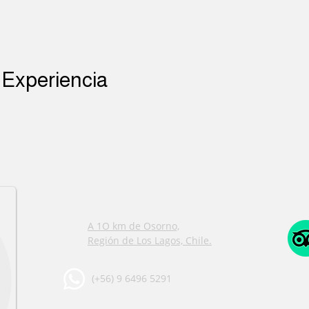
 Experiencia
INFO DE CONTACTO
A 1O km de Osorno,
Región de Los Lagos, Chile.
(+56) 9 6496 5291