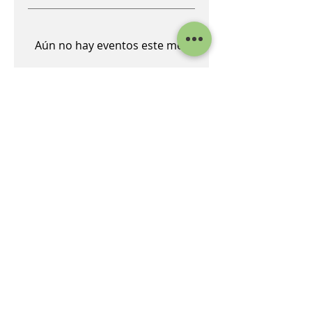
Aún no hay eventos este mes
Considera
Menores de 2 años serán acompañantes a
cargo de 1 adulto que no participa de la
actividad.
Menores de 7 años debe contar al menos con
adulto participante.
Todo menor de edad debe tener un
adulto/apoderado presente al menos como
acompañante.
No se aceptan acompañantes no inscritos, salvo
bajo autorización por correo electronico a
reservasalanca@gmail.com
Conoce todas nuestras
fechas abiertas, todas las
experiencia, y reserva la tuya