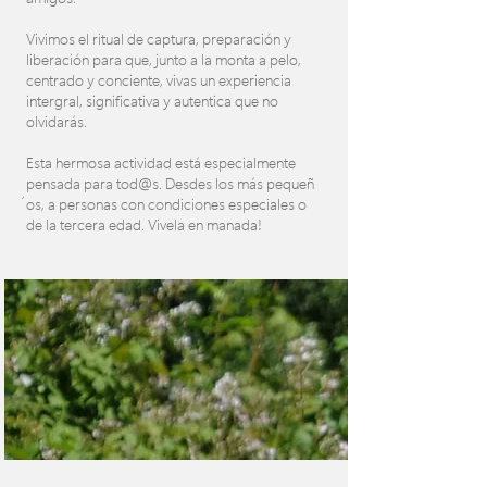
Vivimos el ritual de captura, preparación y
liberación para que, junto a la monta a pelo,
centrado y conciente, vivas un experiencia
intergral, significativa y autentica que no
olvidarás.
Esta hermosa actividad está especialmente
pensada para tod@s. Desdes los más pequeñ
´os, a personas con condiciones especiales o
de la tercera edad. Vivela en manada!