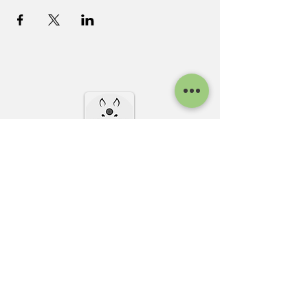
INFO DE CONTACTO
A 1O km de Osorno,
Región de Los Lagos, Chile.
(+56)
9 6496 5291