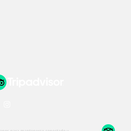
INSTAGRAM
@familia_alanca
ganos para mantenerse conectado y