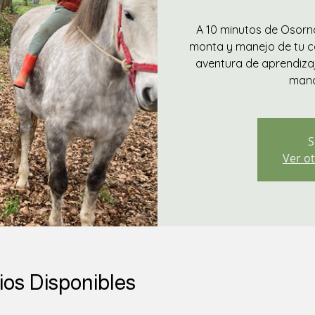
A 10 minutos de Osorno
monta y manejo de tu ca
aventura de aprendizaj
mana
S
Ver ot
ios Disponibles