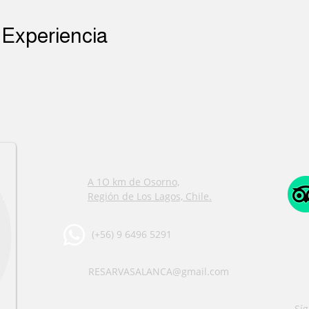
 Experiencia
INFO DE CONTACTO
A 1O km de Osorno,
Región de Los Lagos, Chile.
(+56) 9 6496 5291
RESARVASALANCA@gmail.com
Sí